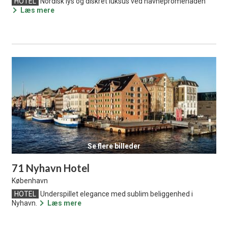
HOTEL
Nordisk lys og diskret luksus ved havnepromenaden
Læs mere
Se flere billeder
71 Nyhavn Hotel
København
HOTEL
Underspillet elegance med sublim beliggenhed i
Nyhavn.
Læs mere