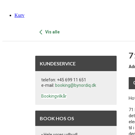
Kurv
Vis alle
7
KUNDESERVICE
Ad
telefon: +45 699 11 651
e-mail:
booking@bynordiq.dk
Bookingvilkår
Ho
71 
det
BOOK HOS OS
ele
til
den
• Hele vores udbud!