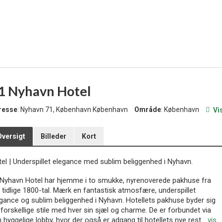
1 Nyhavn Hotel
resse
: Nyhavn 71, København København
Område
: København
Vi
Oversigt
Billeder
Kort
tel
|
Underspillet elegance med sublim beliggenhed i Nyhavn.
Nyhavn Hotel har hjemme i to smukke, nyrenoverede pakhuse fra
 tidlige 1800-tal. Mærk en fantastisk atmosfære, underspillet
gance og sublim beliggenhed i Nyhavn. Hotellets pakhuse byder sig
 i forskellige stile med hver sin sjæl og charme. De er forbundet via
 hyggelige lobby, hvor der også er adgang til hotellets nye rest
...
vis