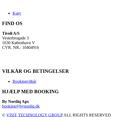
Kurv
FIND OS
Tivoli A/S
Vesterbrogade 3
1630 København V
CVR. NR.: 10404916
VILKÅR OG BETINGELSER
Bookingvilkår
HJÆLP MED BOOKING
By Nordiq Aps
booking@bynordiq.dk
©
VISIT TECHNOLOGY GROUP
ALL RIGHTS RESERVED