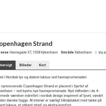
openhagen Strand
resse
: Havnegade 37, 1058 København
Område
: København
Vis 
Oversigt
Billeder
Kort
tel
|
Nordisk lys og diskret luksus ved havnepromenaden
 nyrenoverede Copenhagen Strand er placeret i hjertet af
enhavn – ved byens nye havnepromenade. Nyd stilheden i de 4-
ernede værelser indrettet i nordisk design inspireret af lyset, vandet
den danske hygge. Al interiør er særligt håndplukket med tanke på
kret luksus, et stilrent strejf og ekstra komfort.