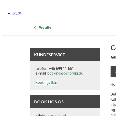
Kurv
Vis alle
C
KUNDESERVICE
Ad
telefon: +45 699 11 651
e-mail:
booking@bynordiq.dk
Bookingvilkår
Ho
Det
Køb
BOOK HOS OS
stj
og 
dis
• Hele vores udbud!