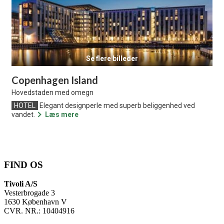
Se flere billeder
Copenhagen Island
Hovedstaden med omegn
HOTEL
Elegant designperle med superb beliggenhed ved
vandet.
Læs mere
FIND OS
Tivoli A/S
Vesterbrogade 3
1630 København V
CVR. NR.: 10404916