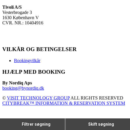
Tivoli A/S
Vesterbrogade 3
1630 København V
CVR. NR.: 10404916
VILKÅR OG BETINGELSER
Bookingvilkår
HJÆLP MED BOOKING
By Nordiq Aps
booking@bynordiq.dk
©
VISIT TECHNOLOGY GROUP
ALL RIGHTS RESERVED
CITYBREAK™ INFORMATION & RESERVATION SYSTEM
Filtrer søgning
Skift søgning