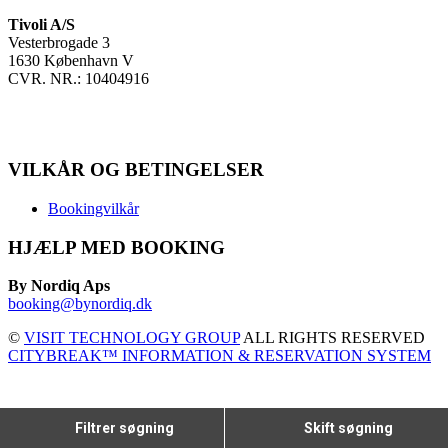
Tivoli A/S
Vesterbrogade 3
1630 København V
CVR. NR.: 10404916
VILKÅR OG BETINGELSER
Bookingvilkår
HJÆLP MED BOOKING
By Nordiq Aps
booking@bynordiq.dk
©
VISIT TECHNOLOGY GROUP
ALL RIGHTS RESERVED
CITYBREAK™ INFORMATION & RESERVATION SYSTEM
Filtrer søgning
Skift søgning